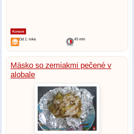
Kuracie
Od 1. roka
45 min
Mäsko so zemiakmi pečené v
alobale