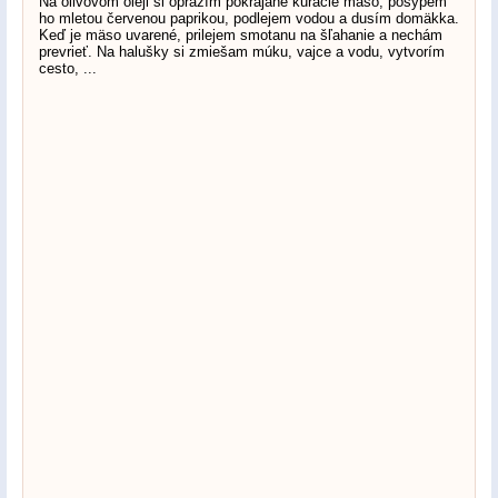
Na olivovom oleji si opražím pokrájané kuracie mäso, posypem
ho mletou červenou paprikou, podlejem vodou a dusím domäkka.
Keď je mäso uvarené, prilejem smotanu na šľahanie a nechám
prevrieť. Na halušky si zmiešam múku, vajce a vodu, vytvorím
cesto, ...