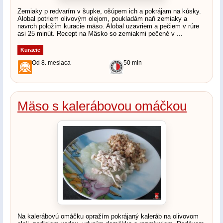
Zemiaky p redvarím v šupke, ošúpem ich a pokrájam na kúsky.
Alobal potriem olivovým olejom, poukladám naň zemiaky a
navrch položím kuracie mäso. Alobal uzavriem a pečiem v rúre
asi 25 minút. Recept na Mäsko so zemiakmi pečené v ...
Kuracie
Od 8. mesiaca
50 min
Mäso s kalerábovou omáčkou
Na kalerábovú omáčku opražím pokrájaný kaleráb na olivovom