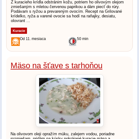
Z kuracieho krídla odstránim kožu, potriem ho olivovým olejom
zmiešaným s mletou červenou paprikou a dám piecť do rúry.
Podávam s ryžou a prevareným ovocím. Recept na Grilované
krídelko, ryža a varené ovocie sa hodí na raňajky, desiatu,
olovrant ...
Kuracie
Od 11. mesiaca
50 min
Mäso na šťave s tarhoňou
Na olivovom oleji opražím múku, zalejem vodou, poriadne
rozmiešam, pridám na kúsky pokrájané kuracie mäso a