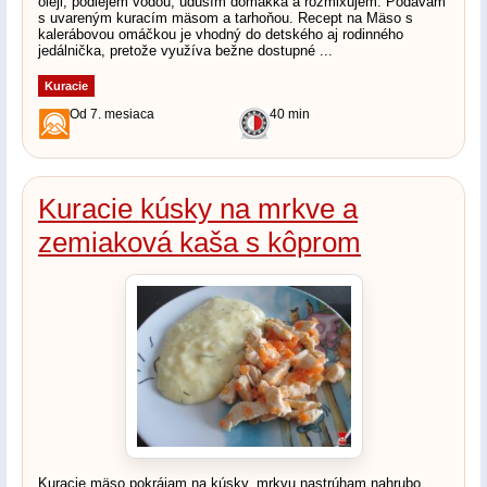
oleji, podlejem vodou, udusím domäkka a rozmixujem. Podávam
s uvareným kuracím mäsom a tarhoňou. Recept na Mäso s
kalerábovou omáčkou je vhodný do detského aj rodinného
jedálnička, pretože využíva bežne dostupné ...
Kuracie
Od 7. mesiaca
40 min
Kuracie kúsky na mrkve a
zemiaková kaša s kôprom
Kuracie mäso pokrájam na kúsky, mrkvu nastrúham nahrubo,