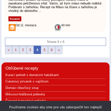
nasekanú petržlenovú vňať. Varím, až kým mäso nebude mäkké.
Podávam s tarhoňou. Recept na Mäso na šťave s tarhoňou je
vhodný do detského ...
Kuracie
Od 11. mesiaca
40 min
Strana 4 z 6
«
1
2
3
4
5
6
»
Obľúbené recepty
Kurací perkelt s domácimi haluškami
Cuketový prívarok s vajíčkom
Domáci ríbezľový sirup
Mrkvovo-hrášková polievka
Červená kapustová polievka
Používame cookies aby sme pre vás zabezpečili ten najlepší