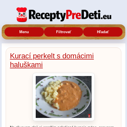
Menu
Filtrovať
Hľadať
Kurací perkelt s domácimi
haluškami