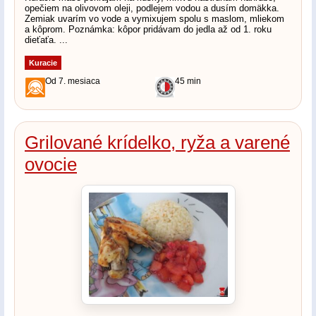
opečiem na olivovom oleji, podlejem vodou a dusím domäkka.
Zemiak uvarím vo vode a vymixujem spolu s maslom, mliekom
a kôprom. Poznámka: kôpor pridávam do jedla až od 1. roku
dieťaťa. ...
Kuracie
Od 7. mesiaca
45 min
Grilované krídelko, ryža a varené
ovocie