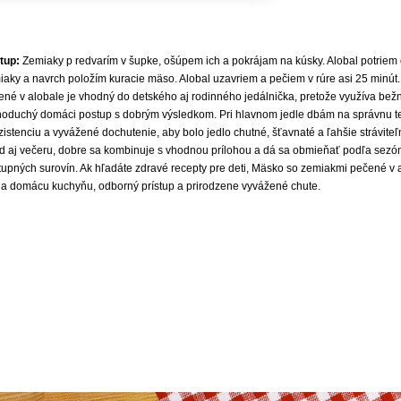
tup:
Zemiaky p redvarím v šupke, ošúpem ich a pokrájam na kúsky. Alobal potriem
iaky a navrch položím kuracie mäso. Alobal uzavriem a pečiem v rúre asi 25 minú
ené v alobale je vhodný do detského aj rodinného jedálnička, pretože využíva be
noduchý domáci postup s dobrým výsledkom. Pri hlavnom jedle dbám na správnu t
istenciu a vyvážené dochutenie, aby bolo jedlo chutné, šťavnaté a ľahšie stráviteľ
d aj večeru, dobre sa kombinuje s vhodnou prílohou a dá sa obmieňať podľa sezón
upných surovín. Ak hľadáte zdravé recepty pre deti, Mäsko so zemiakmi pečené v alo
ja domácu kuchyňu, odborný prístup a prirodzene vyvážené chute.