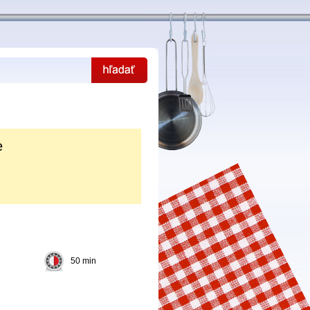
e
50 min