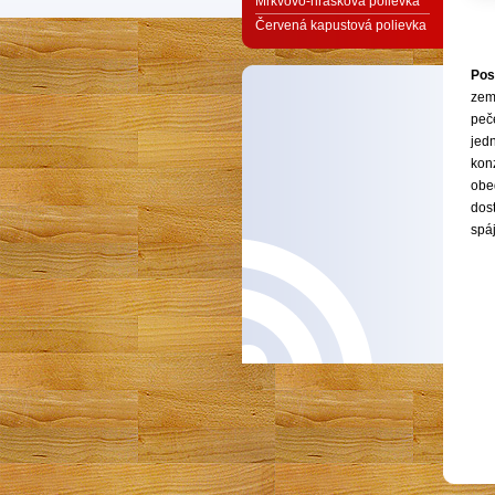
Mrkvovo-hrášková polievka
Červená kapustová polievka
Pos
zem
peč
jed
konz
obe
dost
spá