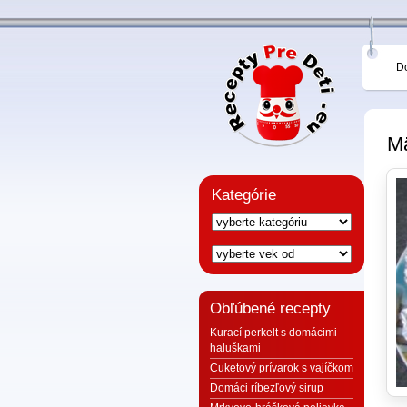
D
Mä
Kategórie
Obľúbené recepty
Kurací perkelt s domácimi
haluškami
Cuketový prívarok s vajíčkom
Domáci ríbezľový sirup