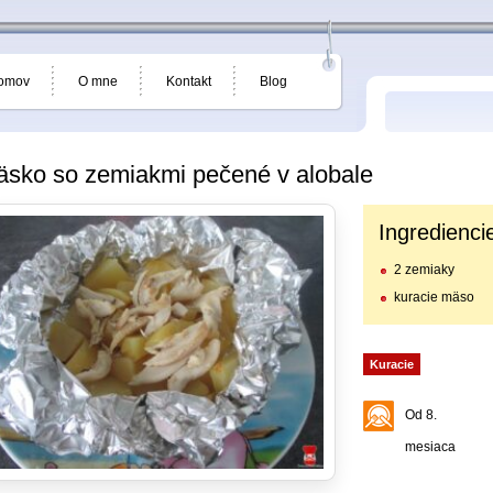
omov
O mne
Kontakt
Blog
sko so zemiakmi pečené v alobale
Ingredienci
2 zemiaky
kuracie mäso
Kuracie
Od 8.
mesiaca