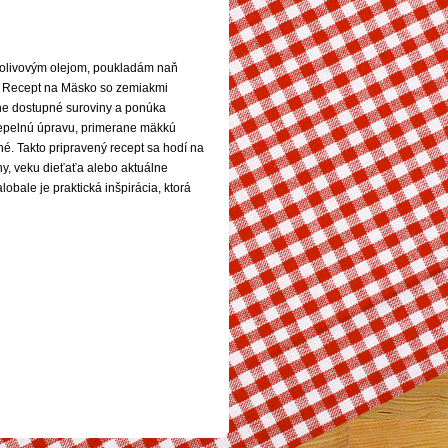
 olivovým olejom, poukladám naň
t. Recept na Mäsko so zemiakmi
žne dostupné suroviny a ponúka
epelnú úpravu, primerane mäkkú
né. Takto pripravený recept sa hodí na
y, veku dieťaťa alebo aktuálne
bale je praktická inšpirácia, ktorá