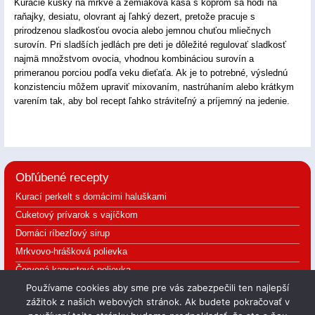
Kuracie kúsky na mrkve a zemiaková kaša s kôprom sa hodí na
raňajky, desiatu, olovrant aj ľahký dezert, pretože pracuje s
prirodzenou sladkosťou ovocia alebo jemnou chuťou mliečnych
surovín. Pri sladších jedlách pre deti je dôležité regulovať sladkosť
najmä množstvom ovocia, vhodnou kombináciou surovín a
primeranou porciou podľa veku dieťaťa. Ak je to potrebné, výslednú
konzistenciu môžem upraviť mixovaním, nastrúhaním alebo krátkym
varením tak, aby bol recept ľahko stráviteľný a príjemný na jedenie.
Obľúbené recepty
Kurací perkelt s domácimi haluškami
Cuketový prívarok s vajíčkom
Domáci ríbezľový sirup
Mrkvovo-hrášková polievka
Červená kapustová polievka
Používame cookies aby sme pre vás zabezpečili ten najlepší
zážitok z našich webových stránok. Ak budete pokračovať v