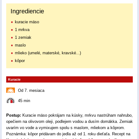
Ingrediencie
kuracie mäso
1 mrkva
1 zemiak
maslo
mlieko (umelé, materské, kravské...)
kôpor
Kuracie
Od 7. mesiaca
45 min
Postup:
Kuracie mäso pokrájam na kúsky, mrkvu nastrúham nahrubo,
opečiem na olivovom oleji, podlejem vodou a dusím domäkka. Zemiak
uvarím vo vode a vymixujem spolu s maslom, mliekom a kôprom.
Poznámka: kôpor pridávam do jedla až od 1. roku dieťaťa. Recept na