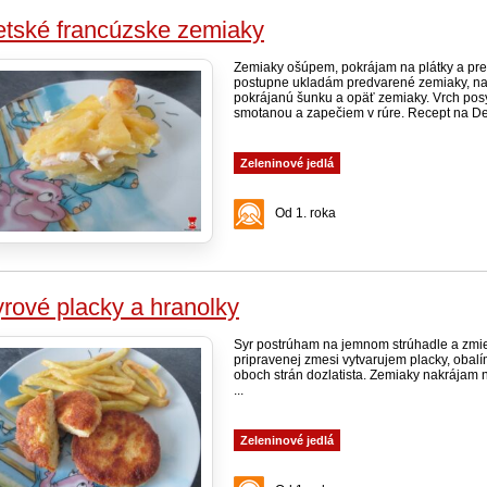
tské francúzske zemiaky
Zemiaky ošúpem, pokrájam na plátky a pre
postupne ukladám predvarené zemiaky, na
pokrájanú šunku a opäť zemiaky. Vrch po
smotanou a zapečiem v rúre. Recept na Det
Zeleninové jedlá
Od 1. roka
rové placky a hranolky
Syr postrúham na jemnom strúhadle a zmie
pripravenej zmesi vytvarujem placky, obalím
oboch strán dozlatista. Zemiaky nakrájam n
...
Zeleninové jedlá