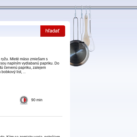
 ryžu. Mleté mäso zmiešam s
esou naplním vydlabanú papriku. Do
tú červenú papriku, zalejem
obkový list, ...
90 min
ode. Kým sa zemiaky varia, pokrájam