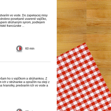
dvarím vo vode. Do zapekacej misy
drobno posekané uvarené vajíčko,
sypem strúhaným syrom, podlejem
ské francúzske ...
60 min
šam ho s vajíčkom a strúhankou. Z
 ich v strúhanke a opražím na oleji z
a hranolky, predvarím ich vo vode a