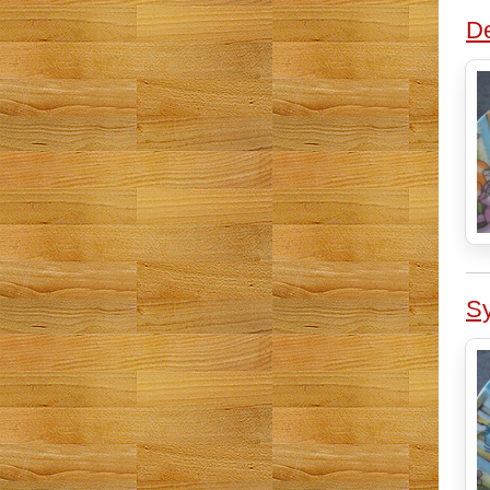
De
Sy