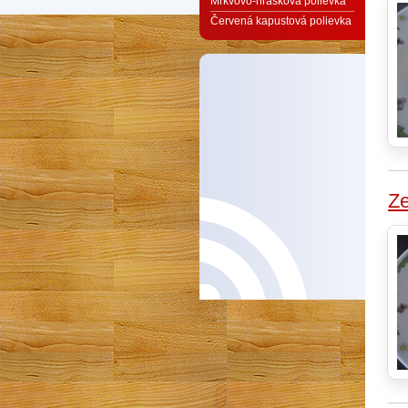
Mrkvovo-hrášková polievka
Červená kapustová polievka
Ze