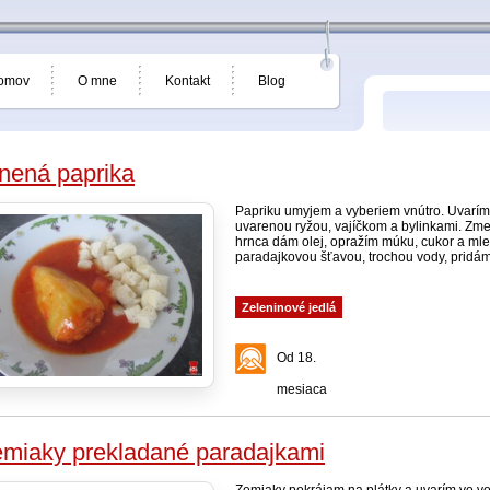
omov
O mne
Kontakt
Blog
nená paprika
Papriku umyjem a vyberiem vnútro. Uvarím
uvarenou ryžou, vajíčkom a bylinkami. Zm
hrnca dám olej, opražím múku, cukor a mle
paradajkovou šťavou, trochou vody, pridám b
Zeleninové jedlá
Od 18.
mesiaca
miaky prekladané paradajkami
Zemiaky pokrájam na plátky a uvarím vo v