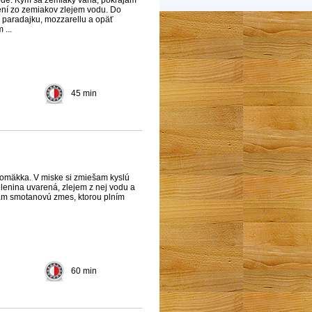
ení zo zemiakov zlejem vodu. Do
 paradajku, mozzarellu a opäť
...
45 min
omäkka. V miske si zmiešam kyslú
elenina uvarená, zlejem z nej vodu a
ešam smotanovú zmes, ktorou plním
60 min