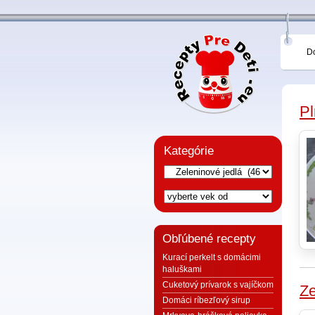
D
Pl
Kategórie
Obľúbené recepty
Kurací perkelt s domácimi
haluškami
Cuketový prívarok s vajíčkom
Ze
Domáci ríbezľový sirup