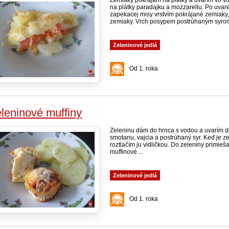
na plátky paradajku a mozzarellu. Po uvar
zapekacej misy vrstvím pokrájané zemiaky,
zemiaky. Vrch posypem postrúhaným syrom 
Zeleninové jedlá
Od 1. roka
leninové muffiny
Zeleninu dám do hrnca s vodou a uvarím d
smotanu, vajcia a postrúhaný syr. Keď je z
roztlačím ju vidličkou. Do zeleniny primi
muffinové ...
Zeleninové jedlá
Od 1. roka