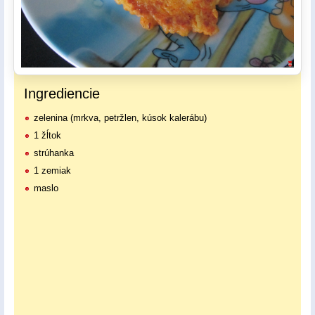
Ingrediencie
zelenina (mrkva, petržlen, kúsok kalerábu)
1 žĺtok
strúhanka
1 zemiak
maslo