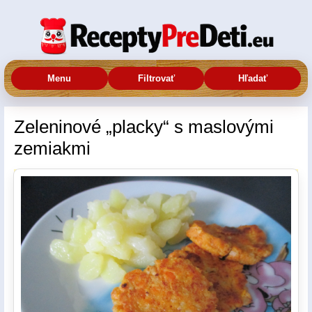
Menu
Filtrovať
Hľadať
Zeleninové „placky“ s maslovými
zemiakmi