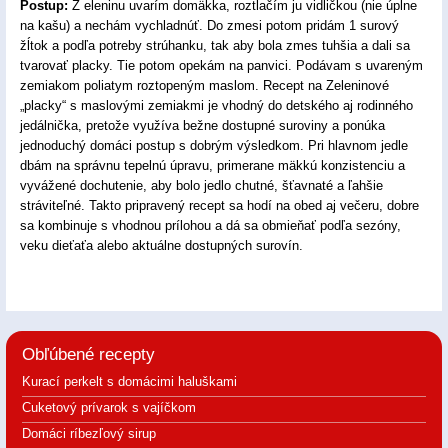
Postup:
Z eleninu uvarím domäkka, roztlačím ju vidličkou (nie úplne
na kašu) a nechám vychladnúť. Do zmesi potom pridám 1 surový
žĺtok a podľa potreby strúhanku, tak aby bola zmes tuhšia a dali sa
tvarovať placky. Tie potom opekám na panvici. Podávam s uvareným
zemiakom poliatym roztopeným maslom. Recept na Zeleninové
„placky“ s maslovými zemiakmi je vhodný do detského aj rodinného
jedálnička, pretože využíva bežne dostupné suroviny a ponúka
jednoduchý domáci postup s dobrým výsledkom. Pri hlavnom jedle
dbám na správnu tepelnú úpravu, primerane mäkkú konzistenciu a
vyvážené dochutenie, aby bolo jedlo chutné, šťavnaté a ľahšie
stráviteľné. Takto pripravený recept sa hodí na obed aj večeru, dobre
sa kombinuje s vhodnou prílohou a dá sa obmieňať podľa sezóny,
veku dieťaťa alebo aktuálne dostupných surovín.
Obľúbené recepty
Kurací perkelt s domácimi haluškami
Cuketový prívarok s vajíčkom
Domáci ríbezľový sirup