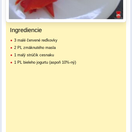
Ingrediencie
3 malé červené reďkovky
2 PL zmäknutého masla
1 malý strúčik cesnaku
1 PL bieleho jogurtu (aspoň 10%-ný)