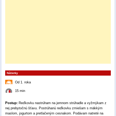
Nátierky
Od 1. roka
15 min
Postup:
Reďkovku nastrúham na jemnom strúhadle a vyžmýkam z
nej prebytočnú šťavu. Postrúhanú reďkovku zmiešam s mäkkým
maslom, jogurtom a pretlačeným cesnakom. Podávam natreté na