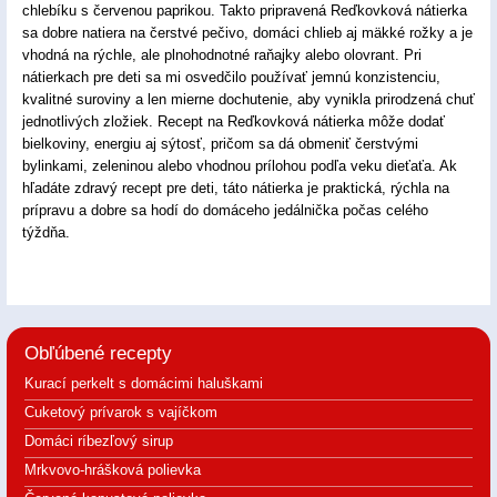
chlebíku s červenou paprikou. Takto pripravená Reďkovková nátierka
sa dobre natiera na čerstvé pečivo, domáci chlieb aj mäkké rožky a je
vhodná na rýchle, ale plnohodnotné raňajky alebo olovrant. Pri
nátierkach pre deti sa mi osvedčilo používať jemnú konzistenciu,
kvalitné suroviny a len mierne dochutenie, aby vynikla prirodzená chuť
jednotlivých zložiek. Recept na Reďkovková nátierka môže dodať
bielkoviny, energiu aj sýtosť, pričom sa dá obmeniť čerstvými
bylinkami, zeleninou alebo vhodnou prílohou podľa veku dieťaťa. Ak
hľadáte zdravý recept pre deti, táto nátierka je praktická, rýchla na
prípravu a dobre sa hodí do domáceho jedálnička počas celého
týždňa.
Obľúbené recepty
Kurací perkelt s domácimi haluškami
Cuketový prívarok s vajíčkom
Domáci ríbezľový sirup
Mrkvovo-hrášková polievka