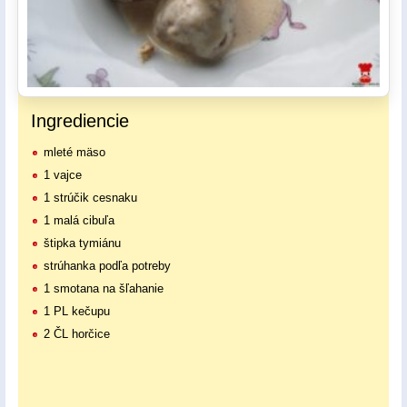
Ingrediencie
mleté mäso
1 vajce
1 strúčik cesnaku
1 malá cibuľa
štipka tymiánu
strúhanka podľa potreby
1 smotana na šľahanie
1 PL kečupu
2 ČL horčice