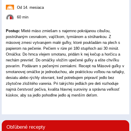
Od 14. mesiaca
60 min
Postup:
Mleté mäso zmiešam s najemno pokrájanou cibuľou,
postrúhaným cesnakom, vajíčkom, tymiánom a strúhankou. Z
mäsovej zmesi vytvarujem malé guľky, ktoré poukladám na plech s
papierom na pečenie. Pečiem v rúre pri 180 stupňoch asi 30 minút.
Omáčka: Do hrnca vlejem smotanu, pridám k nej kečup a horčicu a
nechám prevrieť. Do omáčky vložím upečené guľky a ešte chvíľku
povarím. Podávam s pečenými zemiakmi. Recept na Mäsové guľky v
smotanovej omáčke je jednoduchou, ale praktickou voľbou na raňajky,
desiatu alebo rýchly olovrant, keď potrebujem pripraviť jedlo bez
zbytočne zložitého varenia. Pri takýchto jedlách pre deti rozhoduje
najmä čerstvosť pečiva, kvalita hlavnej suroviny a správna veľkosť
kúskov, aby sa jedlo pohodlne jedlo aj menším deťom.
Obľúbené recepty