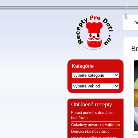
D
Br
Kategórie
Obľúbené recepty
Kurací perkelt s domácimi
haluškami
Cuketový prívarok s vajíčkom
Domáci ríbezľový sirup