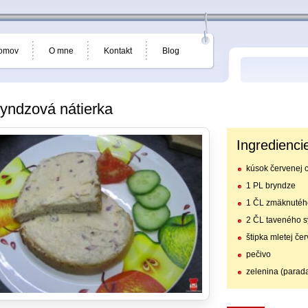
omov
O mne
Kontakt
Blog
yndzová nátierka
Ingredienci
kúsok červenej c
1 PL bryndze
1 ČL zmäknutéh
2 ČL taveného s
štipka mletej če
pečivo
zelenina (parada