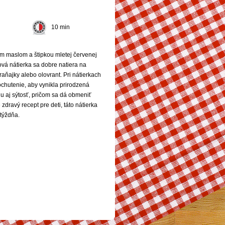
10 min
 maslom a štipkou mletej červenej
vá nátierka sa dobre natiera na
aňajky alebo olovrant. Pri nátierkach
ochutenie, aby vynikla prirodzená
u aj sýtosť, pričom sa dá obmeniť
dravý recept pre deti, táto nátierka
 týždňa.