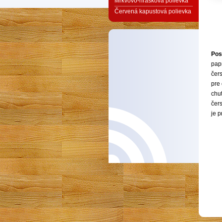
Mrkvovo-hrášková polievka
Červená kapustová polievka
Pos
pap
čers
pre 
chu
čers
je 