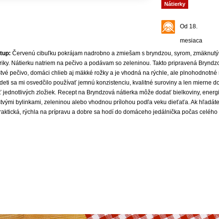
Nátierky
Od 18.
mesiaca
tup:
Červenú cibuľku pokrájam nadrobno a zmiešam s bryndzou, syrom, zmäknutým
riky. Nátierku natriem na pečivo a podávam so zeleninou. Takto pripravená Bryndzo
tvé pečivo, domáci chlieb aj mäkké rožky a je vhodná na rýchle, ale plnohodnotné r
deti sa mi osvedčilo používať jemnú konzistenciu, kvalitné suroviny a len mierne d
ť jednotlivých zložiek. Recept na Bryndzová nátierka môže dodať bielkoviny, energi
tvými bylinkami, zeleninou alebo vhodnou prílohou podľa veku dieťaťa. Ak hľadáte z
praktická, rýchla na prípravu a dobre sa hodí do domáceho jedálnička počas celého