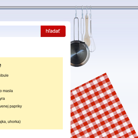
e
ibule
o masla
yra
rvenej papriky
jka, uhorka)