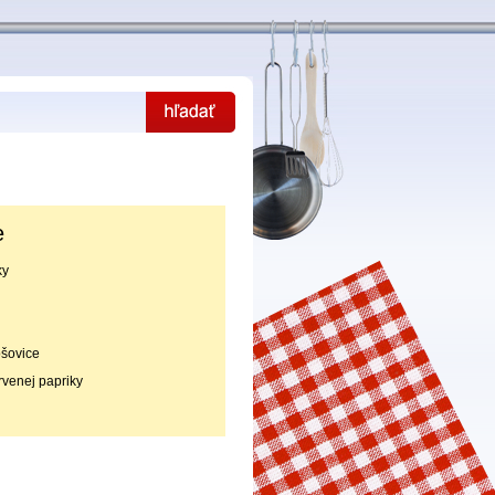
e
ky
ošovice
rvenej papriky