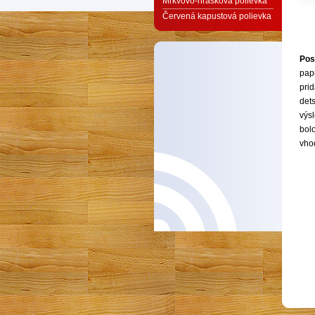
Mrkvovo-hrášková polievka
Červená kapustová polievka
Pos
pap
pri
det
výs
bolo
vho