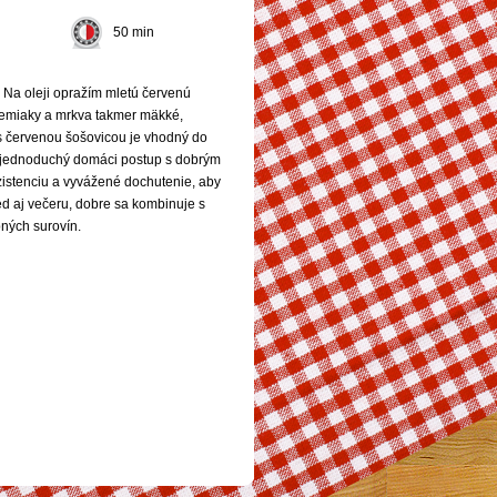
50 min
 Na oleji opražím mletú červenú
zemiaky a mrkva takmer mäkké,
s červenou šošovicou je vhodný do
a jednoduchý domáci postup s dobrým
istenciu a vyvážené dochutenie, aby
bed aj večeru, dobre sa kombinuje s
ných surovín.