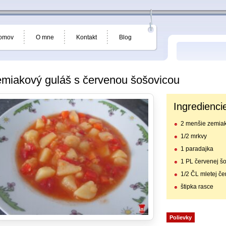
omov
O mne
Kontakt
Blog
miakový guláš s červenou šošovicou
Ingredienci
2 menšie zemia
1/2 mrkvy
1 paradajka
1 PL červenej š
1/2 ČL mletej če
štipka rasce
Polievky