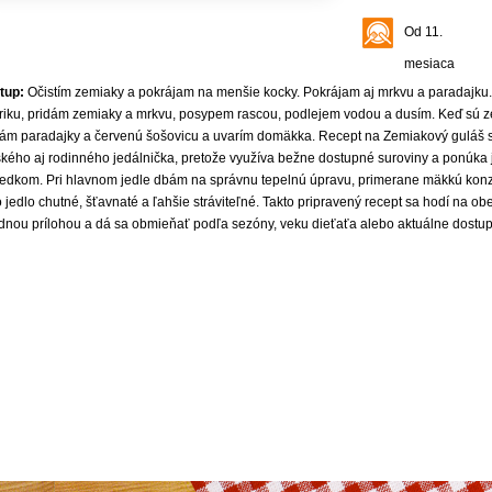
Od 11.
mesiaca
tup:
Očistím zemiaky a pokrájam na menšie kocky. Pokrájam aj mrkvu a paradajku.
riku, pridám zemiaky a mrkvu, posypem rascou, podlejem vodou a dusím. Keď sú 
dám paradajky a červenú šošovicu a uvarím domäkka. Recept na Zemiakový guláš 
ského aj rodinného jedálnička, pretože využíva bežne dostupné suroviny a ponúk
ledkom. Pri hlavnom jedle dbám na správnu tepelnú úpravu, primerane mäkkú konz
 jedlo chutné, šťavnaté a ľahšie stráviteľné. Takto pripravený recept sa hodí na o
dnou prílohou a dá sa obmieňať podľa sezóny, veku dieťaťa alebo aktuálne dostup