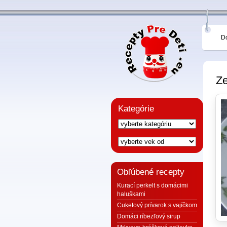
D
Ze
Kategórie
Obľúbené recepty
Kurací perkelt s domácimi
haluškami
Cuketový prívarok s vajíčkom
Domáci ríbezľový sirup