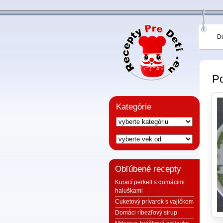
D
Po
Kategórie
Obľúbené recepty
Kurací perkelt s domácimi
haluškami
Cuketový prívarok s vajíčkom
Domáci ríbezľový sirup