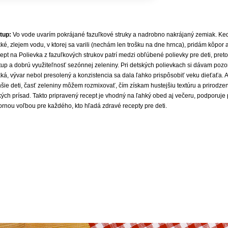
tup:
Vo vode uvarím pokrájané fazuľkové struky a nadrobno nakrájaný zemiak. Keď
ké, zlejem vodu, v ktorej sa varili (nechám len trošku na dne hrnca), pridám kôpor
ept na Polievka z fazuľkových strukov patrí medzi obľúbené polievky pre deti, pre
tup a dobrú využiteľnosť sezónnej zeleniny. Pri detských polievkach si dávam pozo
á, vývar nebol presolený a konzistencia sa dala ľahko prispôsobiť veku dieťaťa. A
šie deti, časť zeleniny môžem rozmixovať, čím získam hustejšiu textúru a prirodz
ých prísad. Takto pripravený recept je vhodný na ľahký obed aj večeru, podporuje 
ornou voľbou pre každého, kto hľadá zdravé recepty pre deti.