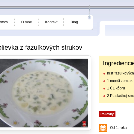
omov
O mne
Kontakt
Blog
lievka z fazuľkových strukov
Ingredienci
hrsť fazuľkových
1 menší zemiak
1 ČL kôpru
2 PL sladkej sm
Polievky
Od 1. roka