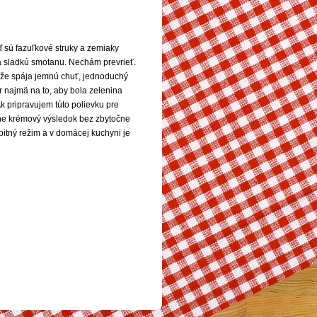
 sú fazuľkové struky a zemiaky
 a sladkú smotanu. Nechám prevrieť.
tože spája jemnú chuť, jednoduchý
r najmä na to, aby bola zelenina
k pripravujem túto polievku pre
ene krémový výsledok bez zbytočne
pitný režim a v domácej kuchyni je