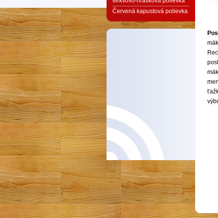
Mrkvovo-hrášková polievka
Červená kapustová polievka
Pos
mäk
Rec
pos
mäkk
men
ťažk
výb