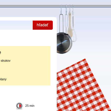
e
 strukov
otany
25 min