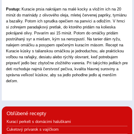
Postup:
Kuracie prsia nakrájam na malé kocky a vložím ich na 20
minút do marinády z olivového oleja, mletej červenej papriky, tymiánu
a bazalky. Potom ich sprudka opečiem na panvici a odložím. V hrnci
si zohrejem paradajkový pretlak, do ktorého pridám na kolieska
pokrájané olivy. Povarím asi 15 minút. Potom do omáčky pridám
postrúhaný syr a miešam, kým sa nerozpustí. Na tanier dám ryžu,
nalejem omáčku a posypem opečeným kuracím mäsom. Recept na
Kuracie kúsky s talianskou omáčkou je jednoduchou, ale praktickou
voľbou na raňajky, desiatu alebo rýchly olovrant, keď potrebujem
pripraviť jedlo bez zbytočne zložitého varenia. Pri takýchto jedlách pre
deti rozhoduje najmä čerstvosť pečiva, kvalita hlavnej suroviny a
správna veľkosť kúskov, aby sa jedlo pohodlne jedlo aj menším
deťom.
Obľúbené recepty
Kurací perkelt s domácimi haluškami
Cuketový prívarok s vajíčkom