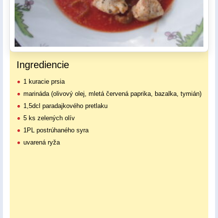
Ingrediencie
1 kuracie prsia
marináda (olivový olej, mletá červená paprika, bazalka, tymián)
1,5dcl paradajkového pretlaku
5 ks zelených olív
1PL postrúhaného syra
uvarená ryža