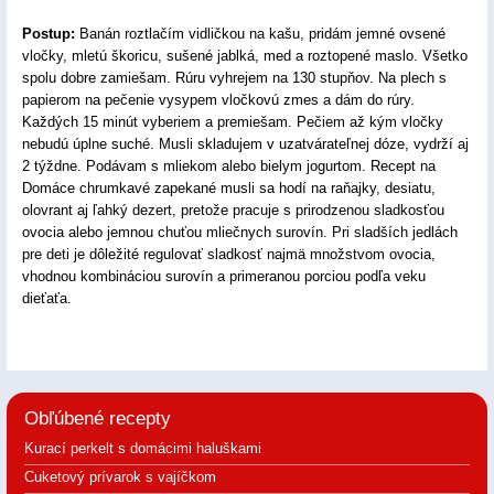
Postup:
Banán roztlačím vidličkou na kašu, pridám jemné ovsené
vločky, mletú škoricu, sušené jablká, med a roztopené maslo. Všetko
spolu dobre zamiešam. Rúru vyhrejem na 130 stupňov. Na plech s
papierom na pečenie vysypem vločkovú zmes a dám do rúry.
Každých 15 minút vyberiem a premiešam. Pečiem až kým vločky
nebudú úplne suché. Musli skladujem v uzatvárateľnej dóze, vydrží aj
2 týždne. Podávam s mliekom alebo bielym jogurtom. Recept na
Domáce chrumkavé zapekané musli sa hodí na raňajky, desiatu,
olovrant aj ľahký dezert, pretože pracuje s prirodzenou sladkosťou
ovocia alebo jemnou chuťou mliečnych surovín. Pri sladších jedlách
pre deti je dôležité regulovať sladkosť najmä množstvom ovocia,
vhodnou kombináciou surovín a primeranou porciou podľa veku
dieťaťa.
Obľúbené recepty
Kurací perkelt s domácimi haluškami
Cuketový prívarok s vajíčkom