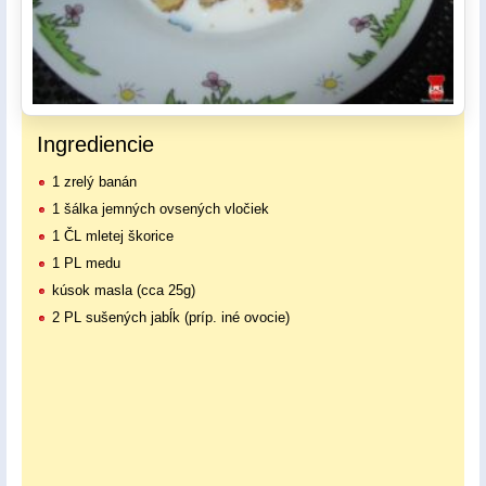
Ingrediencie
1 zrelý banán
1 šálka jemných ovsených vločiek
1 ČL mletej škorice
1 PL medu
kúsok masla (cca 25g)
2 PL sušených jabĺk (príp. iné ovocie)