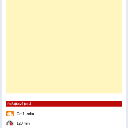
Raňajkové jedlá
Od 1. roka
120 min