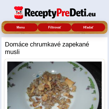
Menu
Filtrovať
Hľadať
Domáce chrumkavé zapekané
musli