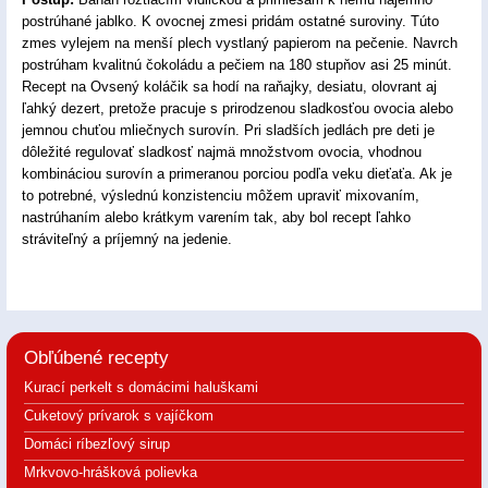
postrúhané jablko. K ovocnej zmesi pridám ostatné suroviny. Túto
zmes vylejem na menší plech vystlaný papierom na pečenie. Navrch
postrúham kvalitnú čokoládu a pečiem na 180 stupňov asi 25 minút.
Recept na Ovsený koláčik sa hodí na raňajky, desiatu, olovrant aj
ľahký dezert, pretože pracuje s prirodzenou sladkosťou ovocia alebo
jemnou chuťou mliečnych surovín. Pri sladších jedlách pre deti je
dôležité regulovať sladkosť najmä množstvom ovocia, vhodnou
kombináciou surovín a primeranou porciou podľa veku dieťaťa. Ak je
to potrebné, výslednú konzistenciu môžem upraviť mixovaním,
nastrúhaním alebo krátkym varením tak, aby bol recept ľahko
stráviteľný a príjemný na jedenie.
Obľúbené recepty
Kurací perkelt s domácimi haluškami
Cuketový prívarok s vajíčkom
Domáci ríbezľový sirup
Mrkvovo-hrášková polievka