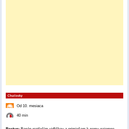
Chuťovky
Od 10. mesiaca
40 min
Postup:
Banán roztlačím vidličkou a primiešam k nemu najemno