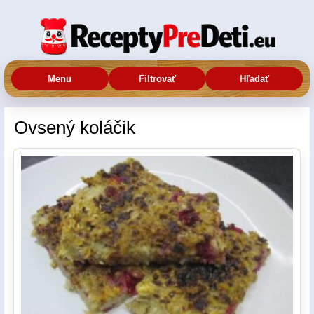
Menu
Filtrovať
Hľadať
Ovsený koláčik