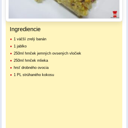
Ingrediencie
1 väčší zrelý banán
1 jablko
250ml hrnček jemných ovsených vločiek
250ml hrnček mlieka
hrsť drobného ovocia
1 PL strúhaného kokosu