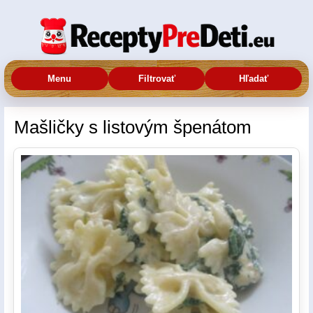
Menu
Filtrovať
Hľadať
Mašličky s listovým špenátom