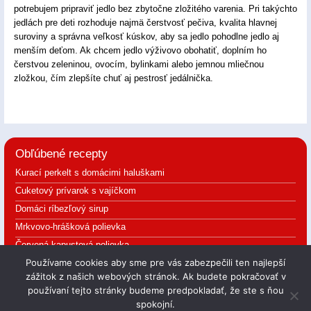
potrebujem pripraviť jedlo bez zbytočne zložitého varenia. Pri takýchto
jedlách pre deti rozhoduje najmä čerstvosť pečiva, kvalita hlavnej
suroviny a správna veľkosť kúskov, aby sa jedlo pohodlne jedlo aj
menším deťom. Ak chcem jedlo výživovo obohatiť, doplním ho
čerstvou zeleninou, ovocím, bylinkami alebo jemnou mliečnou
zložkou, čím zlepšíte chuť aj pestrosť jedálnička.
Obľúbené recepty
Kurací perkelt s domácimi haluškami
Cuketový prívarok s vajíčkom
Domáci ríbezľový sirup
Mrkvovo-hrášková polievka
Červená kapustová polievka
Používame cookies aby sme pre vás zabezpečili ten najlepší
zážitok z našich webových stránok. Ak budete pokračovať v
používaní tejto stránky budeme predpokladať, že ste s ňou
Podmienky používania | Ochrana súkromia
spokojní.
Copyright 2014-2026 Mgr. Zuzana Gašparíková. Všetky práva