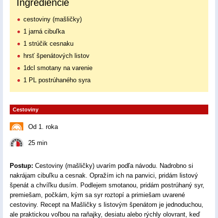
Ingrediencie
cestoviny (mašličky)
1 jarná cibuľka
1 strúčik cesnaku
hrsť špenátových listov
1dcl smotany na varenie
1 PL postrúhaného syra
Cestoviny
Od 1. roka
25 min
Postup:
Cestoviny (mašličky) uvarím podľa návodu. Nadrobno si
nakrájam cibuľku a cesnak. Opražím ich na panvici, pridám listový
špenát a chvíľku dusím. Podlejem smotanou, pridám postrúhaný syr,
premiešam, počkám, kým sa syr roztopí a primiešam uvarené
cestoviny. Recept na Mašličky s listovým špenátom je jednoduchou,
ale praktickou voľbou na raňajky, desiatu alebo rýchly olovrant, keď