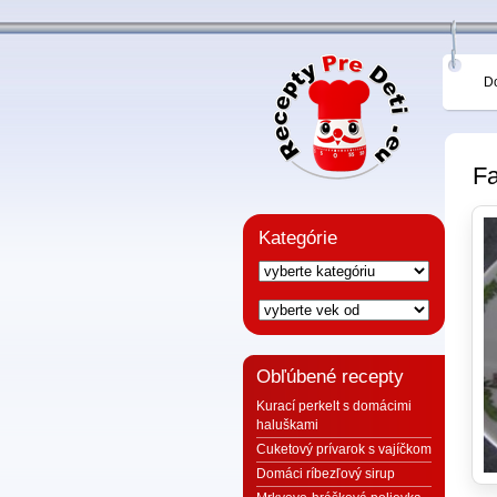
D
Fa
Kategórie
Obľúbené recepty
Kurací perkelt s domácimi
haluškami
Cuketový prívarok s vajíčkom
Domáci ríbezľový sirup