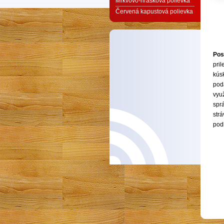
Mrkvovo-hrášková polievka
Červená kapustová polievka
Pos
pri
kús
pod
vyu
spr
str
pod