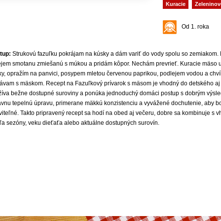
Kuracie
Zeleninov
Od 1. roka
tup:
Strukovú fazuľku pokrájam na kúsky a dám variť do vody spolu so zemiakom. 
lejem smotanu zmiešanú s múkou a pridám kôpor. Nechám prevrieť. Kuracie mäso 
ky, opražím na panvici, posypem mletou červenou paprikou, podlejem vodou a chví
ávam s mäskom. Recept na Fazuľkový prívarok s mäsom je vhodný do detského aj 
žíva bežne dostupné suroviny a ponúka jednoduchý domáci postup s dobrým výsle
ávnu tepelnú úpravu, primerane mäkkú konzistenciu a vyvážené dochutenie, aby bol
áviteľné. Takto pripravený recept sa hodí na obed aj večeru, dobre sa kombinuje s
ľa sezóny, veku dieťaťa alebo aktuálne dostupných surovín.