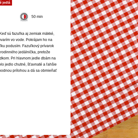
é jedlá
50 min
Keď sú fazuľka aj zemiak mäkké,
uvarím vo vode. Pokrájam ho na
ľku podusím. Fazuľkový prívarok
rodinného jedálnička, pretože
dkom. Pri hlavnom jedle dbám na
o jedlo chutné, šťavnaté a ľahšie
 vhodnou prílohou a dá sa obmieňať