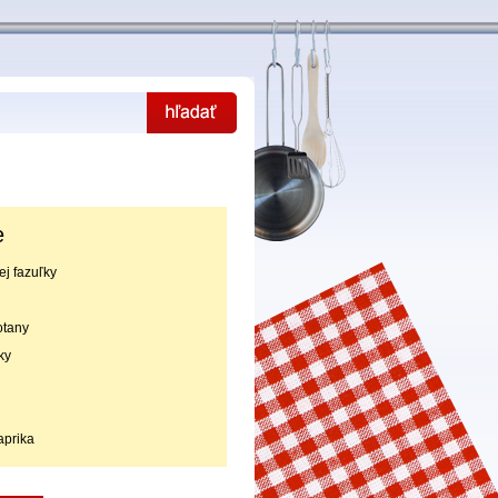
e
ej fazuľky
otany
ky
aprika