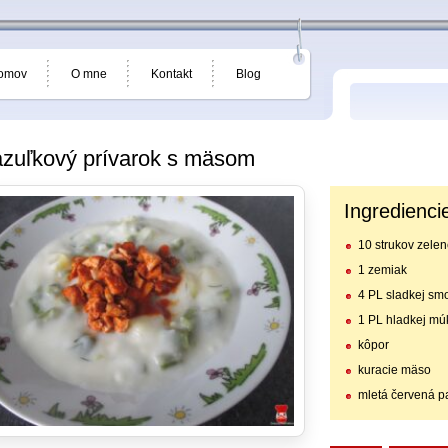
omov
O mne
Kontakt
Blog
zuľkový prívarok s mäsom
Ingredienci
10 strukov zelen
1 zemiak
4 PL sladkej sm
1 PL hladkej mú
kôpor
kuracie mäso
mletá červená p